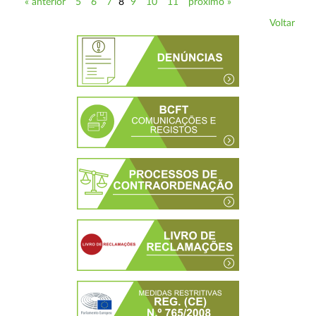
« anterior
5
6
7
8
9
10
11
próximo »
Voltar