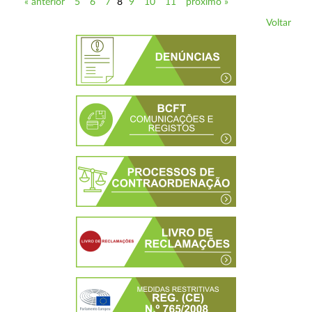
« anterior
5
6
7
8
9
10
11
próximo »
Voltar