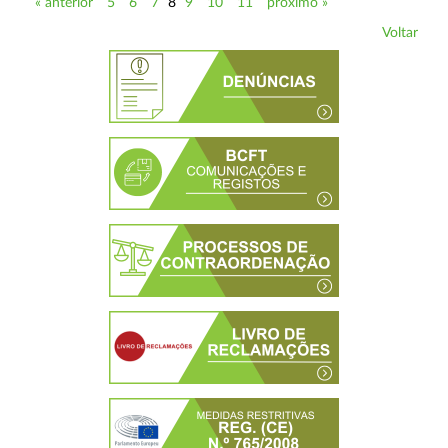
« anterior
5
6
7
8
9
10
11
próximo »
Voltar