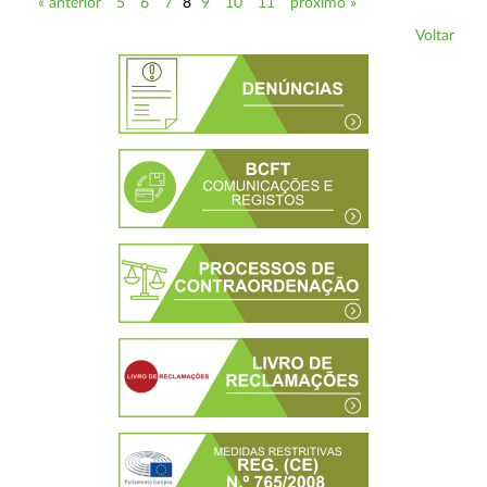
« anterior
5
6
7
8
9
10
11
próximo »
Voltar