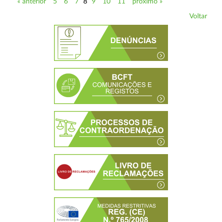
« anterior
5
6
7
8
9
10
11
próximo »
Voltar