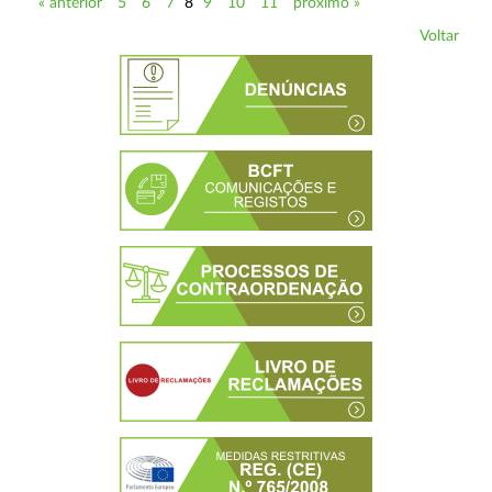
« anterior
5
6
7
8
9
10
11
próximo »
Voltar