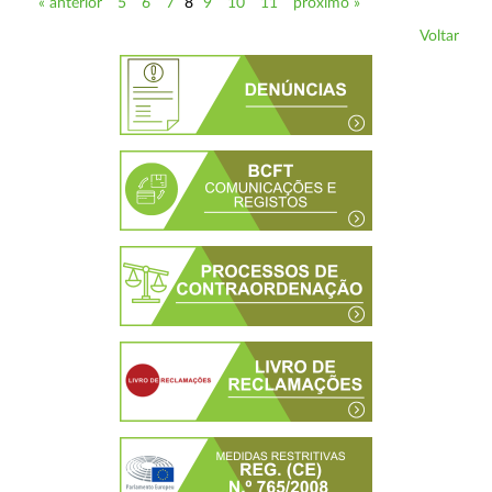
« anterior
5
6
7
8
9
10
11
próximo »
Voltar