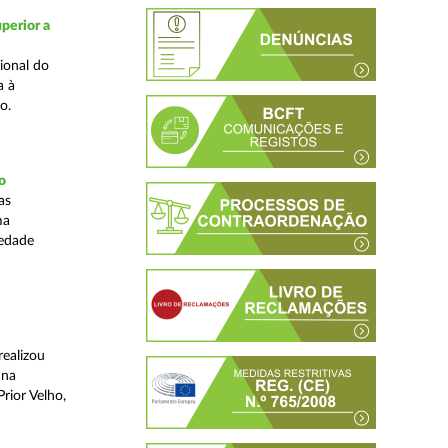
perior a
ional do
a à
o.
o
as
ma
iedade
realizou
 na
rior Velho,