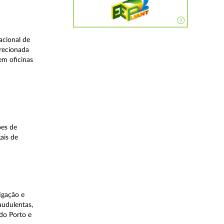
acional de
irecionada
em oficinas
ões de
ais de
igação e
audulentas,
do Porto e