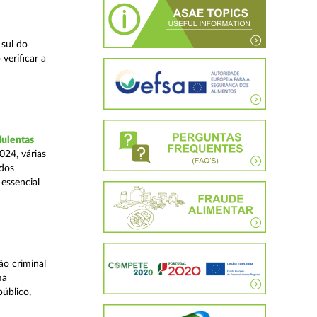
 sul do
verificar a
dulentas
024, várias
ados
essencial
o criminal
ma
úblico,