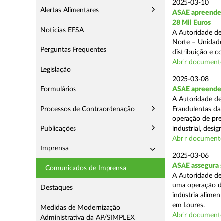
2025-03-10
Alertas Alimentares
ASAE apreende 
28 Mil Euros
Notícias EFSA
A Autoridade de
Norte – Unidade
Perguntas Frequentes
distribuição e 
Abrir document
Legislação
2025-03-08
Formulários
ASAE apreende m
A Autoridade de
Processos de Contraordenação
Fraudulentas da
operação de pre
Publicações
industrial, desi
Abrir document
Imprensa
2025-03-06
ASAE assegura s
Comunicados de Imprensa
A Autoridade de
uma operação de
Destaques
indústria alimen
em Loures.
Medidas de Modernização
Abrir document
Administrativa da AP/SIMPLEX