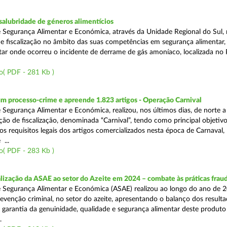
alubridade de géneros alimentícios
 Segurança Alimentar e Económica, através da Unidade Regional do Sul, 
 fiscalização no âmbito das suas competências em segurança alimentar,
tar onde ocorreu o incidente de derrame de gás amoníaco, localizada no P
o( PDF - 281 Kb )
m processo-crime e apreende 1.823 artigos - Operação Carnival
 Segurança Alimentar e Económica, realizou, nos últimos dias, de norte a
ão de fiscalização, denominada “Carnival”, tendo como principal objetivo 
s requisitos legais dos artigos comercializados nesta época de Carnaval,
...
o( PDF - 283 Kb )
alização da ASAE ao setor do Azeite em 2024 – combate às práticas frau
 Segurança Alimentar e Económica (ASAE) realizou ao longo do ano de 2
evenção criminal, no setor do azeite, apresentando o balanço dos result
 garantia da genuinidade, qualidade e segurança alimentar deste produto 
.