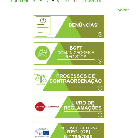
« anterior
5
6
7
8
9
10
11
próximo »
Voltar