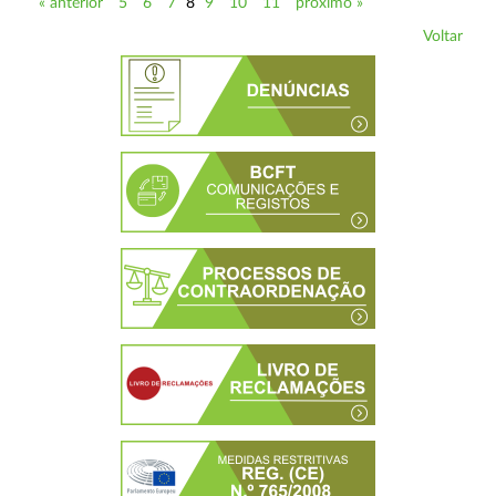
« anterior
5
6
7
8
9
10
11
próximo »
Voltar