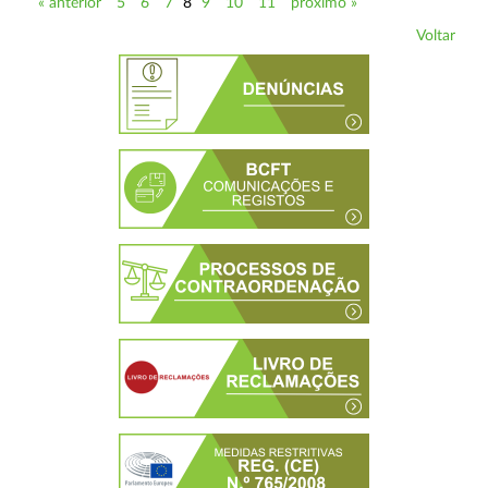
« anterior
5
6
7
8
9
10
11
próximo »
Voltar