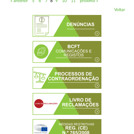
« anterior
5
6
7
8
9
10
11
próximo »
Voltar