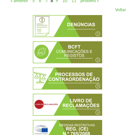
« anterior
5
6
7
8
9
10
11
próximo »
Voltar