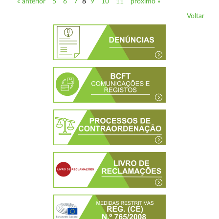
« anterior
5
6
7
8
9
10
11
próximo »
Voltar