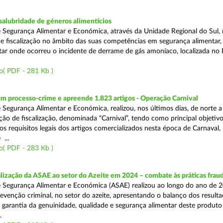
alubridade de géneros alimentícios
 Segurança Alimentar e Económica, através da Unidade Regional do Sul, 
 fiscalização no âmbito das suas competências em segurança alimentar,
tar onde ocorreu o incidente de derrame de gás amoníaco, localizada no P
o( PDF - 281 Kb )
m processo-crime e apreende 1.823 artigos - Operação Carnival
 Segurança Alimentar e Económica, realizou, nos últimos dias, de norte a
ão de fiscalização, denominada “Carnival”, tendo como principal objetivo 
s requisitos legais dos artigos comercializados nesta época de Carnaval,
...
o( PDF - 283 Kb )
alização da ASAE ao setor do Azeite em 2024 – combate às práticas frau
 Segurança Alimentar e Económica (ASAE) realizou ao longo do ano de 2
evenção criminal, no setor do azeite, apresentando o balanço dos result
 garantia da genuinidade, qualidade e segurança alimentar deste produto 
.