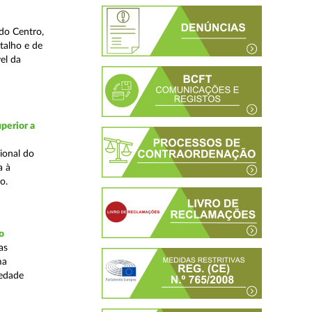
do Centro,
talho e de
el da
perior a
ional do
a à
o.
o
as
ma
iedade