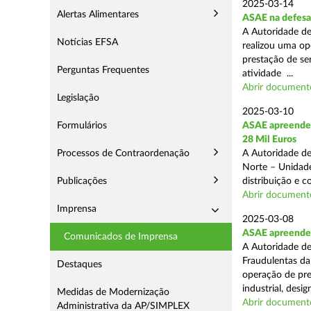
2025-03-14
Alertas Alimentares
ASAE na defesa
A Autoridade de
Notícias EFSA
realizou uma op
prestação de ser
Perguntas Frequentes
atividade ...
Abrir document
Legislação
2025-03-10
Formulários
ASAE apreende 
28 Mil Euros
Processos de Contraordenação
A Autoridade de
Norte – Unidade
Publicações
distribuição e 
Abrir document
Imprensa
2025-03-08
ASAE apreende m
Comunicados de Imprensa
A Autoridade de
Fraudulentas da
Destaques
operação de pre
industrial, desi
Medidas de Modernização
Abrir document
Administrativa da AP/SIMPLEX