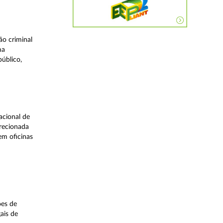
o criminal
ma
úblico,
acional de
irecionada
em oficinas
ões de
ais de