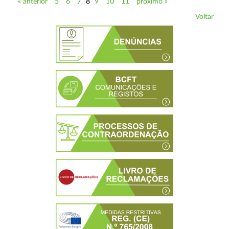
« anterior
5
6
7
8
9
10
11
próximo »
Voltar