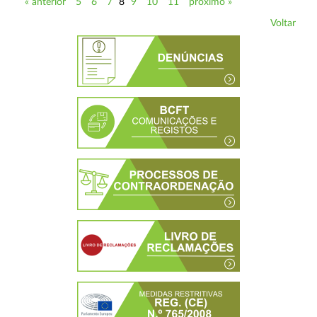
« anterior
5
6
7
8
9
10
11
próximo »
Voltar