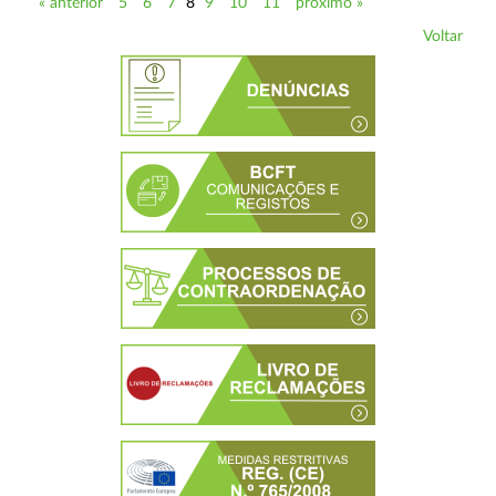
« anterior
5
6
7
8
9
10
11
próximo »
Voltar