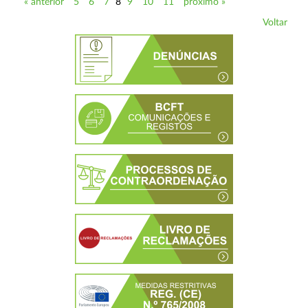
« anterior
5
6
7
8
9
10
11
próximo »
Voltar