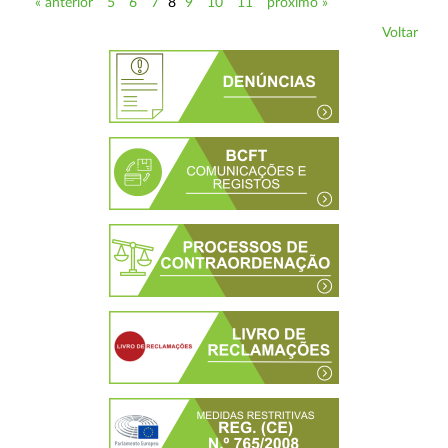
« anterior
5
6
7
8
9
10
11
próximo »
Voltar