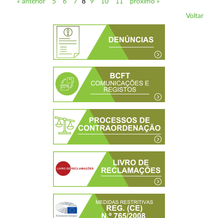
« anterior
5
6
7
8
9
10
11
próximo »
Voltar