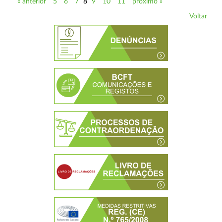
« anterior
5
6
7
8
9
10
11
próximo »
Voltar