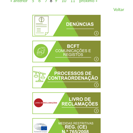
« anterior
5
6
7
8
9
10
11
próximo »
Voltar