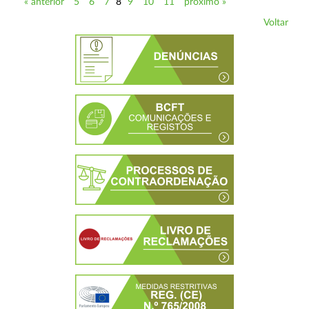
« anterior
5
6
7
8
9
10
11
próximo »
Voltar