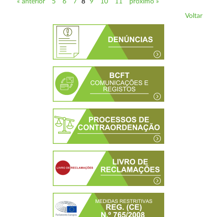
« anterior
5
6
7
8
9
10
11
próximo »
Voltar