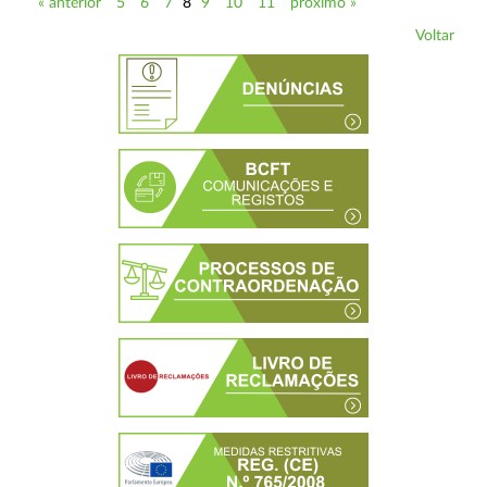
« anterior
5
6
7
8
9
10
11
próximo »
Voltar