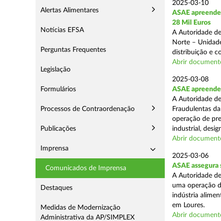
2025-03-10
Alertas Alimentares
ASAE apreende 
28 Mil Euros
Notícias EFSA
A Autoridade de
Norte – Unidade
Perguntas Frequentes
distribuição e 
Abrir document
Legislação
2025-03-08
Formulários
ASAE apreende m
A Autoridade de
Processos de Contraordenação
Fraudulentas da
operação de pre
Publicações
industrial, desi
Abrir document
Imprensa
2025-03-06
ASAE assegura s
Comunicados de Imprensa
A Autoridade de
uma operação de
Destaques
indústria alimen
em Loures.
Medidas de Modernização
Abrir document
Administrativa da AP/SIMPLEX