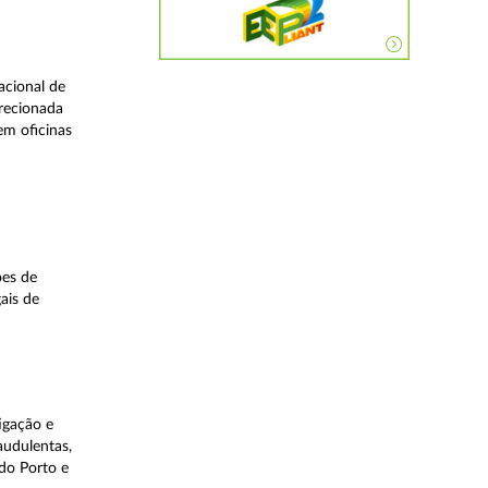
acional de
irecionada
em oficinas
ões de
ais de
igação e
audulentas,
do Porto e