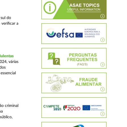
 sul do
verificar a
dulentas
024, várias
ados
essencial
o criminal
ma
úblico,