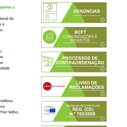
perior a
ional do
a à
o.
o
as
ma
iedade
realizou
 na
rior Velho,