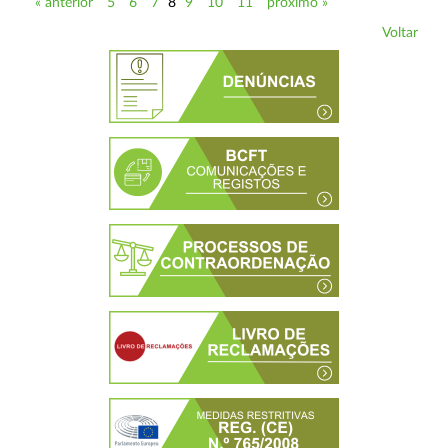
« anterior
5
6
7
8
9
10
11
próximo »
Voltar