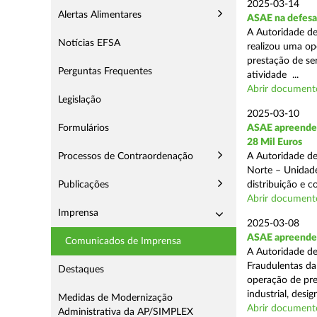
2025-03-14
Alertas Alimentares
ASAE na defesa
A Autoridade de
Notícias EFSA
realizou uma op
prestação de ser
Perguntas Frequentes
atividade ...
Abrir document
Legislação
2025-03-10
Formulários
ASAE apreende 
28 Mil Euros
Processos de Contraordenação
A Autoridade de
Norte – Unidade
Publicações
distribuição e 
Abrir document
Imprensa
2025-03-08
ASAE apreende m
Comunicados de Imprensa
A Autoridade de
Fraudulentas da
Destaques
operação de pre
industrial, desi
Medidas de Modernização
Abrir document
Administrativa da AP/SIMPLEX