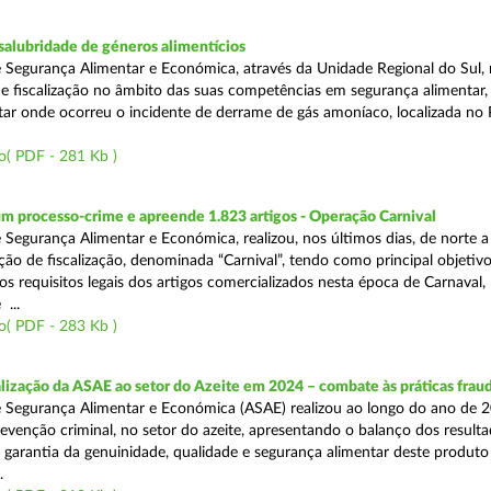
alubridade de géneros alimentícios
 Segurança Alimentar e Económica, através da Unidade Regional do Sul, 
 fiscalização no âmbito das suas competências em segurança alimentar,
tar onde ocorreu o incidente de derrame de gás amoníaco, localizada no P
o( PDF - 281 Kb )
m processo-crime e apreende 1.823 artigos - Operação Carnival
 Segurança Alimentar e Económica, realizou, nos últimos dias, de norte a
ão de fiscalização, denominada “Carnival”, tendo como principal objetivo 
s requisitos legais dos artigos comercializados nesta época de Carnaval,
...
o( PDF - 283 Kb )
alização da ASAE ao setor do Azeite em 2024 – combate às práticas frau
 Segurança Alimentar e Económica (ASAE) realizou ao longo do ano de 2
evenção criminal, no setor do azeite, apresentando o balanço dos result
 garantia da genuinidade, qualidade e segurança alimentar deste produto 
.