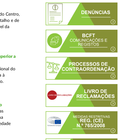
do Centro,
talho e de
el da
perior a
ional do
a à
o.
o
as
ma
iedade