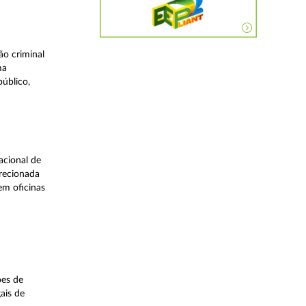
o criminal
ma
úblico,
acional de
irecionada
em oficinas
ões de
ais de