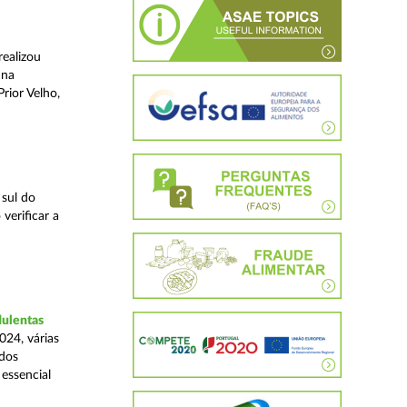
realizou
 na
rior Velho,
 sul do
verificar a
dulentas
024, várias
ados
essencial