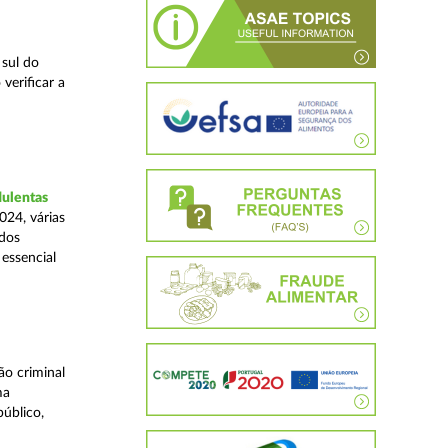
 sul do
verificar a
dulentas
024, várias
ados
essencial
o criminal
ma
úblico,