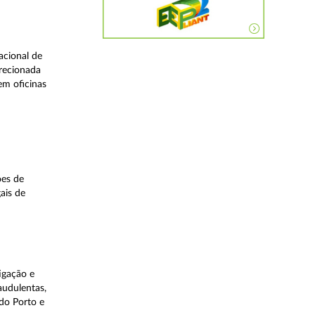
acional de
irecionada
em oficinas
ões de
ais de
igação e
audulentas,
do Porto e