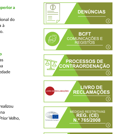
perior a
ional do
a à
o.
o
as
ma
iedade
realizou
 na
rior Velho,