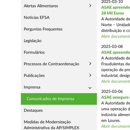
2025-03-10
Alertas Alimentares
ASAE apreende 
28 Mil Euros
Notícias EFSA
A Autoridade de
Norte – Unidade
Perguntas Frequentes
distribuição e 
Abrir document
Legislação
2025-03-08
Formulários
ASAE apreende m
A Autoridade de
Processos de Contraordenação
Fraudulentas da
operação de pre
Publicações
industrial, desi
Abrir document
Imprensa
2025-03-06
ASAE assegura s
Comunicados de Imprensa
A Autoridade de
uma operação de
Destaques
indústria alimen
em Loures.
Medidas de Modernização
Abrir document
Administrativa da AP/SIMPLEX