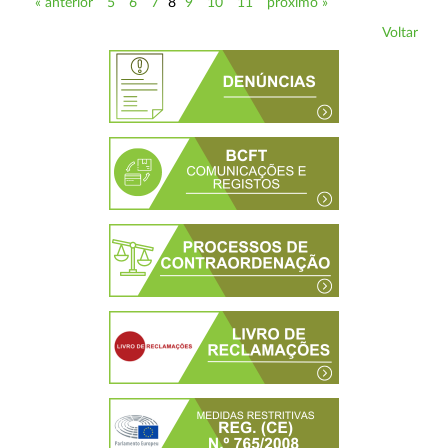
« anterior
5
6
7
8
9
10
11
próximo »
Voltar