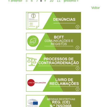
« anterior
5
6
7
8
9
10
11
próximo »
Voltar