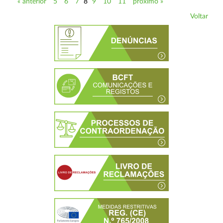
« anterior
5
6
7
8
9
10
11
próximo »
Voltar