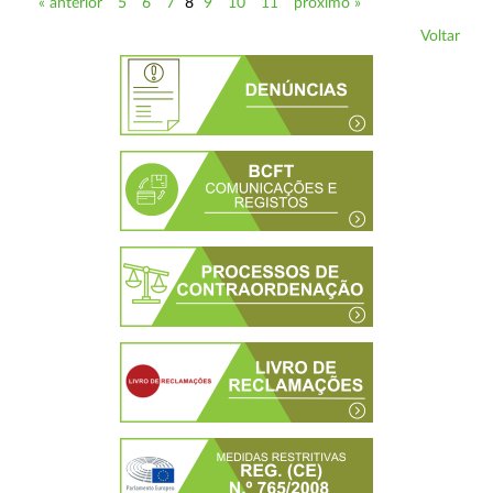
« anterior
5
6
7
8
9
10
11
próximo »
Voltar