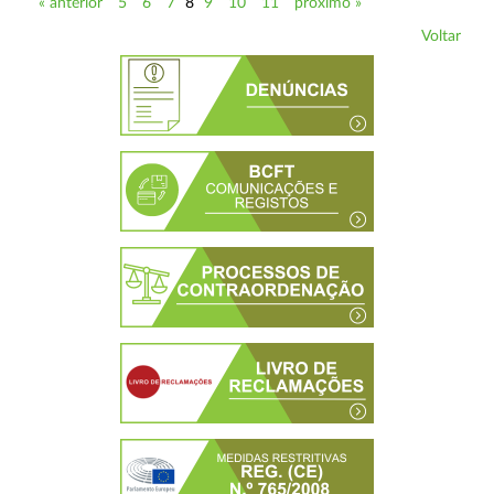
« anterior
5
6
7
8
9
10
11
próximo »
Voltar