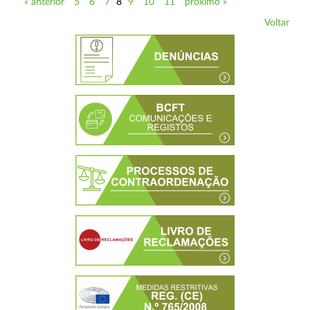
« anterior
5
6
7
8
9
10
11
próximo »
Voltar