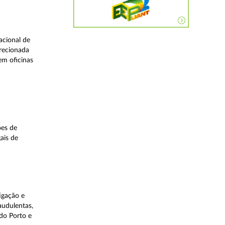
acional de
irecionada
em oficinas
ões de
ais de
igação e
audulentas,
do Porto e