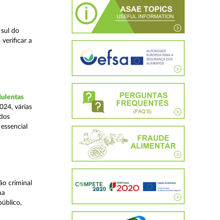
 sul do
verificar a
dulentas
024, várias
ados
essencial
o criminal
ma
úblico,