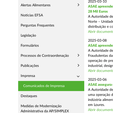
2025-03-10
Alertas Alimentares
ASAE apreende 
28 Mil Euros
Notícias EFSA
A Autoridade de
Norte – Unidade
Perguntas Frequentes
distribuição e 
Abrir document
Legislação
2025-03-08
Formulários
ASAE apreende m
A Autoridade de
Processos de Contraordenação
Fraudulentas da
operação de pre
Publicações
industrial, desi
Abrir document
Imprensa
2025-03-06
ASAE assegura s
Comunicados de Imprensa
A Autoridade de
uma operação de
Destaques
indústria alimen
em Loures.
Medidas de Modernização
Abrir document
Administrativa da AP/SIMPLEX