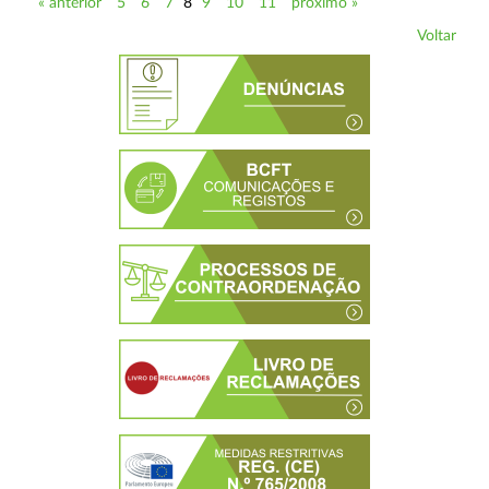
« anterior
5
6
7
8
9
10
11
próximo »
Voltar