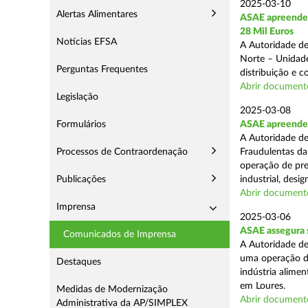
2025-03-10
Alertas Alimentares
ASAE apreende 
28 Mil Euros
Notícias EFSA
A Autoridade de
Norte – Unidade
Perguntas Frequentes
distribuição e 
Abrir document
Legislação
2025-03-08
Formulários
ASAE apreende m
A Autoridade de
Processos de Contraordenação
Fraudulentas da
operação de pre
Publicações
industrial, desi
Abrir document
Imprensa
2025-03-06
ASAE assegura s
Comunicados de Imprensa
A Autoridade de
uma operação de
Destaques
indústria alimen
em Loures.
Medidas de Modernização
Abrir document
Administrativa da AP/SIMPLEX