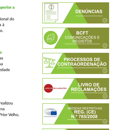
perior a
ional do
a à
o.
o
as
ma
iedade
realizou
 na
rior Velho,