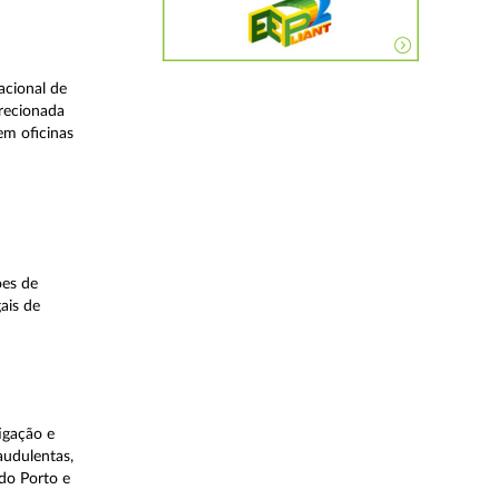
acional de
irecionada
em oficinas
ões de
ais de
igação e
audulentas,
do Porto e