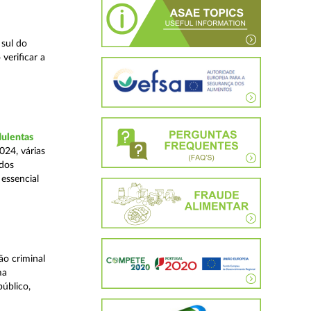
 sul do
verificar a
dulentas
024, várias
ados
essencial
o criminal
ma
úblico,