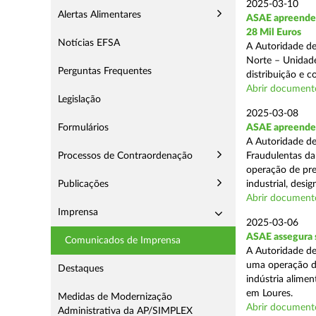
2025-03-10
Alertas Alimentares
ASAE apreende 
28 Mil Euros
Notícias EFSA
A Autoridade de
Norte – Unidade
Perguntas Frequentes
distribuição e 
Abrir document
Legislação
2025-03-08
Formulários
ASAE apreende m
A Autoridade de
Processos de Contraordenação
Fraudulentas da
operação de pre
Publicações
industrial, desi
Abrir document
Imprensa
2025-03-06
ASAE assegura s
Comunicados de Imprensa
A Autoridade de
uma operação de
Destaques
indústria alimen
em Loures.
Medidas de Modernização
Abrir document
Administrativa da AP/SIMPLEX