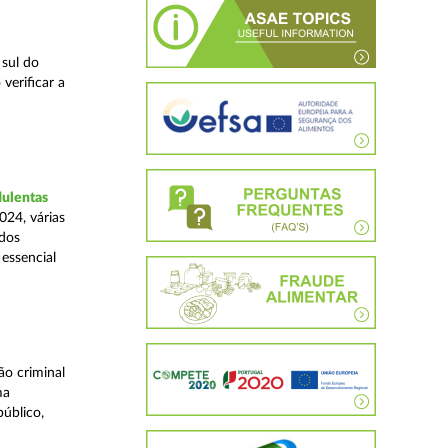
 sul do
verificar a
dulentas
024, várias
ados
essencial
o criminal
ma
úblico,