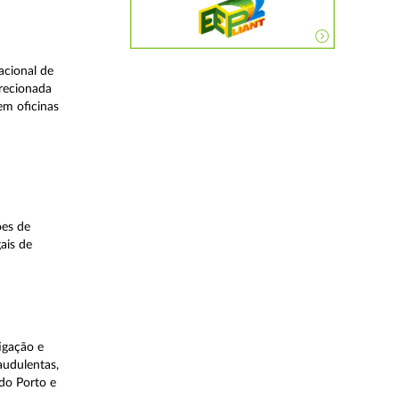
acional de
irecionada
em oficinas
ões de
ais de
igação e
audulentas,
do Porto e