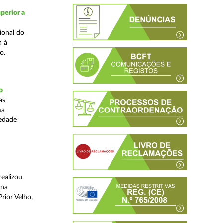
perior a
ional do
a à
o.
o
as
ma
iedade
realizou
 na
rior Velho,