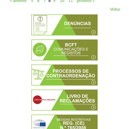
« anterior
5
6
7
8
9
10
11
próximo »
Voltar