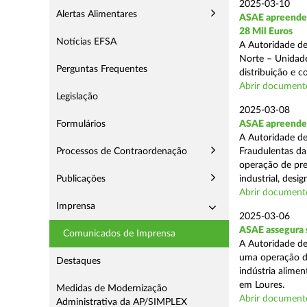
2025-03-10
Alertas Alimentares
ASAE apreende 
28 Mil Euros
Notícias EFSA
A Autoridade de
Norte – Unidade
Perguntas Frequentes
distribuição e 
Abrir document
Legislação
2025-03-08
Formulários
ASAE apreende m
A Autoridade de
Processos de Contraordenação
Fraudulentas da
operação de pre
Publicações
industrial, desi
Abrir document
Imprensa
2025-03-06
ASAE assegura s
Comunicados de Imprensa
A Autoridade de
uma operação de
Destaques
indústria alimen
em Loures.
Medidas de Modernização
Abrir document
Administrativa da AP/SIMPLEX