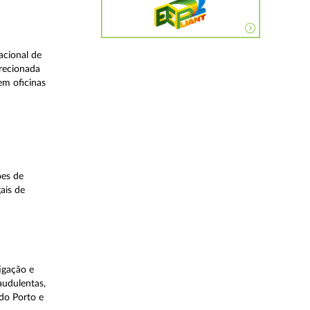
acional de
irecionada
em oficinas
ões de
ais de
igação e
audulentas,
do Porto e