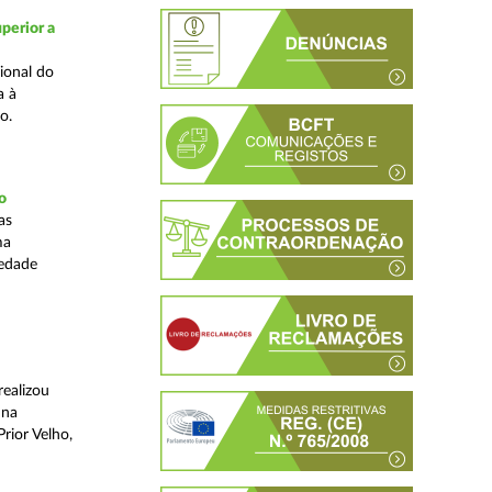
perior a
ional do
a à
o.
o
as
ma
iedade
realizou
 na
rior Velho,