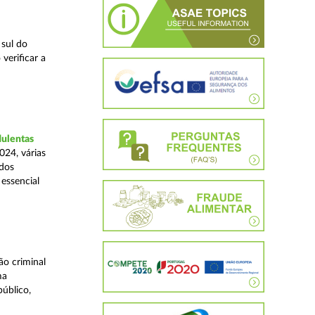
 sul do
verificar a
dulentas
024, várias
ados
essencial
o criminal
ma
úblico,