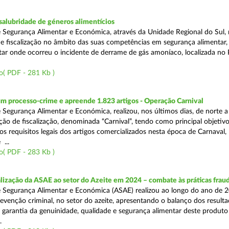
alubridade de géneros alimentícios
 Segurança Alimentar e Económica, através da Unidade Regional do Sul, 
 fiscalização no âmbito das suas competências em segurança alimentar,
tar onde ocorreu o incidente de derrame de gás amoníaco, localizada no P
o( PDF - 281 Kb )
m processo-crime e apreende 1.823 artigos - Operação Carnival
 Segurança Alimentar e Económica, realizou, nos últimos dias, de norte a
ão de fiscalização, denominada “Carnival”, tendo como principal objetivo 
s requisitos legais dos artigos comercializados nesta época de Carnaval,
...
o( PDF - 283 Kb )
alização da ASAE ao setor do Azeite em 2024 – combate às práticas frau
 Segurança Alimentar e Económica (ASAE) realizou ao longo do ano de 2
evenção criminal, no setor do azeite, apresentando o balanço dos result
 garantia da genuinidade, qualidade e segurança alimentar deste produto 
.