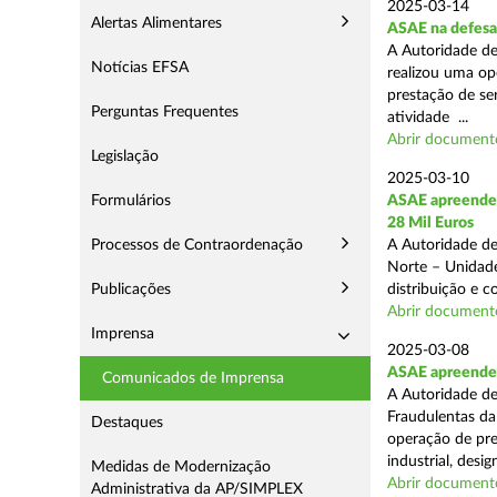
2025-03-14
Alertas Alimentares
ASAE na defesa
A Autoridade de
Notícias EFSA
realizou uma op
prestação de ser
Perguntas Frequentes
atividade ...
Abrir document
Legislação
2025-03-10
Formulários
ASAE apreende 
28 Mil Euros
Processos de Contraordenação
A Autoridade de
Norte – Unidade
Publicações
distribuição e 
Abrir document
Imprensa
2025-03-08
ASAE apreende m
Comunicados de Imprensa
A Autoridade de
Fraudulentas da
Destaques
operação de pre
industrial, desi
Medidas de Modernização
Abrir document
Administrativa da AP/SIMPLEX