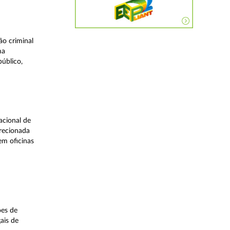
o criminal
ma
úblico,
acional de
irecionada
em oficinas
ões de
ais de