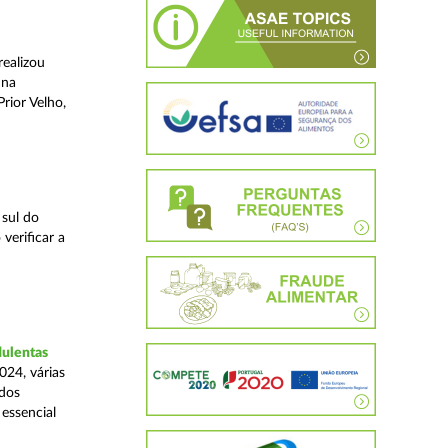
realizou
 na
rior Velho,
 sul do
verificar a
dulentas
024, várias
ados
essencial