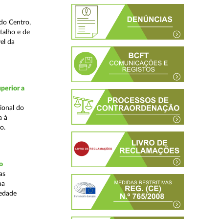
do Centro,
talho e de
el da
perior a
ional do
a à
o.
o
as
ma
iedade