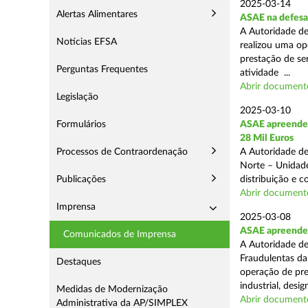
2025-03-14
Alertas Alimentares
ASAE na defesa
A Autoridade de
Notícias EFSA
realizou uma op
prestação de ser
Perguntas Frequentes
atividade ...
Abrir document
Legislação
2025-03-10
Formulários
ASAE apreende 
28 Mil Euros
Processos de Contraordenação
A Autoridade de
Norte – Unidade
Publicações
distribuição e 
Abrir document
Imprensa
2025-03-08
ASAE apreende m
Comunicados de Imprensa
A Autoridade de
Fraudulentas da
Destaques
operação de pre
industrial, desi
Medidas de Modernização
Abrir document
Administrativa da AP/SIMPLEX