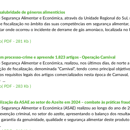
alubridade de géneros alimentícios
 Segurança Alimentar e Económica, através da Unidade Regional do Sul, 
 fiscalização no âmbito das suas competências em segurança alimentar,
tar onde ocorreu o incidente de derrame de gás amoníaco, localizada no P
o( PDF - 281 Kb )
m processo-crime e apreende 1.823 artigos - Operação Carnival
 Segurança Alimentar e Económica, realizou, nos últimos dias, de norte a
ão de fiscalização, denominada “Carnival”, tendo como principal objetivo 
s requisitos legais dos artigos comercializados nesta época de Carnaval,
...
o( PDF - 283 Kb )
alização da ASAE ao setor do Azeite em 2024 – combate às práticas frau
 Segurança Alimentar e Económica (ASAE) realizou ao longo do ano de 2
evenção criminal, no setor do azeite, apresentando o balanço dos result
 garantia da genuinidade, qualidade e segurança alimentar deste produto 
.