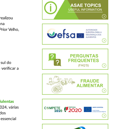
realizou
 na
rior Velho,
 sul do
verificar a
dulentas
024, várias
ados
essencial