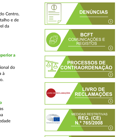
do Centro,
talho e de
el da
perior a
ional do
a à
o.
o
as
ma
iedade