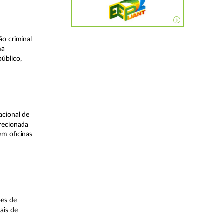
o criminal
ma
úblico,
acional de
irecionada
em oficinas
ões de
ais de