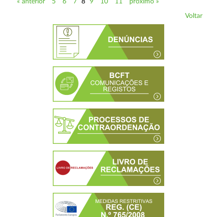
« anterior
5
6
7
8
9
10
11
próximo »
Voltar