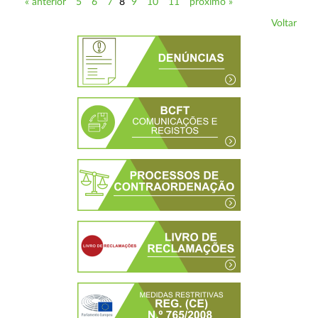
« anterior
5
6
7
8
9
10
11
próximo »
Voltar