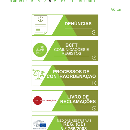
« anterior
5
6
7
8
9
10
11
próximo »
Voltar