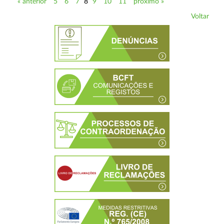
« anterior
5
6
7
8
9
10
11
próximo »
Voltar