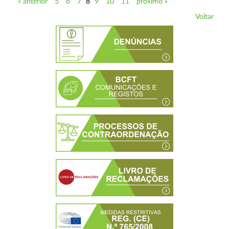
« anterior
5
6
7
8
9
10
11
próximo »
Voltar